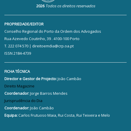
2026
Todos os direitos reservados
PROPRIEDADE/EDITOR
Conselho Regional do Porto da Ordem dos Advogados
Rua Azevedo Coutinho, 39 . 4100-100 Porto
T. 222 074 570 | direitoemdia@crp.oa.pt
ISSN 2184-4739
FICHA TÉCNICA
Director e Gestor de Projecto:
João Cambão
Direito Magazine
Coordenador:
Jorge Barros Mendes
Jurisprudência do Dia
Coordenador:
João Cambão
Equipa:
Carlos Frutuoso Maia, Rui Costa, Rui Teixeira e Melo