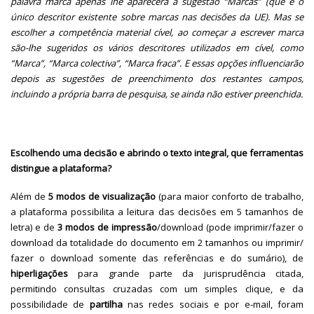
palavra marca apenas lhe aparecerá a sugestão “Marcas” (que é o
único descritor existente sobre marcas nas decisões da UE). Mas se
escolher a competência material cível, ao começar a escrever marca
são-lhe sugeridos os vários descritores utilizados em cível, como
“Marca”, “Marca colectiva”, “Marca fraca”. E essas opções influenciarão
depois as sugestões de preenchimento dos restantes campos,
incluindo a própria barra de pesquisa, se ainda não estiver preenchida.
Escolhendo uma decisão e abrindo o texto integral, que ferramentas
distingue a plataforma?
Além de
5 modos de visualização
(para maior conforto de trabalho,
a plataforma possibilita a leitura das decisões em 5 tamanhos de
letra) e de
3 modos de impressão
/download (pode imprimir/fazer o
download da totalidade do documento em 2 tamanhos ou imprimir/
fazer o download somente das referências e do sumário), de
hiperligações
para grande parte da jurisprudência citada,
permitindo consultas cruzadas com um simples clique, e da
possibilidade de
partilha
nas redes sociais e por e-mail, foram