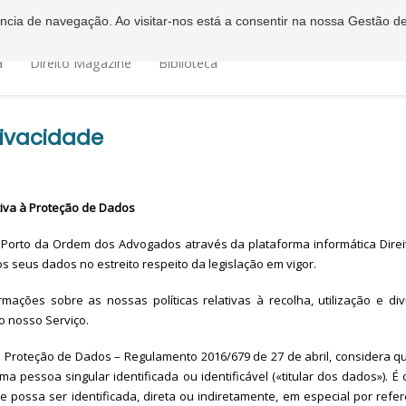
iência de navegação. Ao visitar-nos está a consentir na nossa Gestão d
a
Direito Magazine
Biblioteca
rivacidade
tiva à Proteção de Dados
Porto da Ordem dos Advogados através da plataforma informática Direi
s seus dados no estreito respeito da legislação em vigor.
rmações sobre as nossas políticas relativas à recolha, utilização e d
o nosso Serviço.
 Proteção de Dados – Regulamento 2016/679 de 27 de abril, considera q
ma pessoa singular identificada ou identificável («titular dos dados»). É 
 possa ser identificada, direta ou indiretamente, em especial por referê