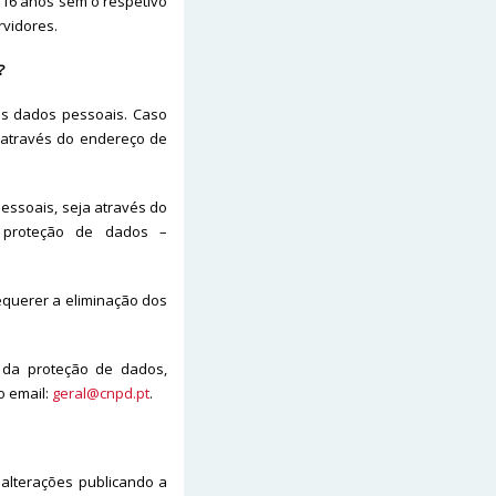
16 anos sem o respetivo
vidores.
?
us dados pessoais. Caso
 através do endereço de
Pessoais, seja através do
e proteção de dados –
equerer a eliminação dos
 da proteção de dados,
o email:
geral@cnpd.pt
.
 alterações publicando a