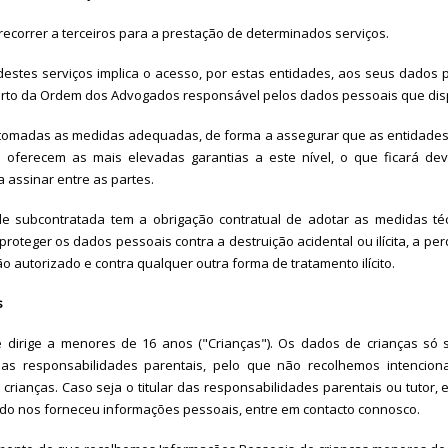
recorrer a terceiros para a prestação de determinados serviços.
destes serviços implica o acesso, por estas entidades, aos seus dados
rto da Ordem dos Advogados responsável pelos dados pessoais que disp
 tomadas as medidas adequadas, de forma a assegurar que as entidade
 oferecem as mais elevadas garantias a este nível, o que ficará de
 assinar entre as partes.
de subcontratada tem a obrigação contratual de adotar as medidas téc
roteger os dados pessoais contra a destruição acidental ou ilícita, a perd
o autorizado e contra qualquer outra forma de tratamento ilícito.
s
 dirige a menores de 16 anos ("Crianças"). Os dados de crianças só 
 das responsabilidades parentais, pelo que não recolhemos intencio
 crianças. Caso seja o titular das responsabilidades parentais ou tutor
rado nos forneceu informações pessoais, entre em contacto connosco.