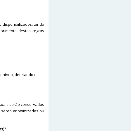
disponibilizados, tendo
mprimento destas regras
venindo, detetando e
soais serão conservados
s serão anonimizados ou
os)?