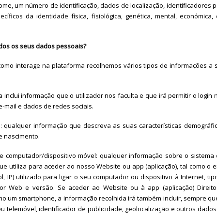
e, um número de identificação, dados de localização, identificadores po
íficos da identidade física, fisiológica, genética, mental, económica, 
dos os seus dados pessoais?
mo interage na plataforma recolhemos vários tipos de informações a s
 inclui informação que o utilizador nos faculta e que irá permitir o login 
-mail e dados de redes sociais.
: qualquer informação que descreva as suas características demográfi
e nascimento.
re computador/dispositivo móvel: qualquer informação sobre o sistema
que utiliza para aceder ao nosso Website ou app (aplicação), tal como o
ol, IP) utilizado para ligar o seu computador ou dispositivo à Internet, t
dor Web e versão. Se aceder ao Website ou à app (aplicação) Direit
como um smartphone, a informação recolhida irá também incluir, sempre qu
eu telemóvel, identificador de publicidade, geolocalização e outros dado