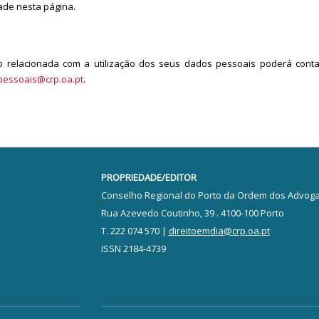
dade nesta página.
o relacionada com a utilização dos seus dados pessoais poderá conta
essoais@crp.oa.pt
.
PROPRIEDADE/EDITOR
Conselho Regional do Porto da Ordem dos Advog
Rua Azevedo Coutinho, 39 . 4100-100 Porto
T. 222 074 570 |
direitoemdia@crp.oa.pt
ISSN 2184-4739