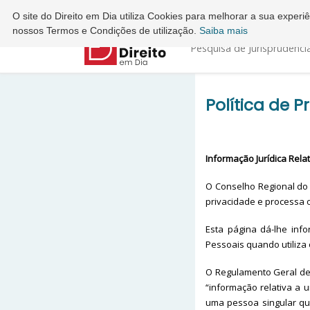
Ordem dos Advogados - Conselho Regional do Porto
O site do Direito em Dia utiliza Cookies para melhorar a sua exper
nossos Termos e Condições de utilização.
Saiba mais
Pesquisa de Jurisprudênci
Política de P
Informação Jurídica Rela
O Conselho Regional do 
privacidade e processa o
Esta página dá-lhe info
Pessoais quando utiliza 
O Regulamento Geral de
“informação relativa a u
uma pessoa singular que