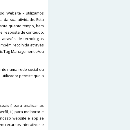
so Website - utilizamos
a da sua atividade. Esta
urante quanto tempo, bem
de resposta de conteúdo,
 através de tecnologias
também recolhida através
amic Tag Management e/ou
ente numa rede social ou
 utilizador permite que a
oais i) para analisar as
fil, iii) para melhorar e
 nosso website e app se
em recursos interativos e