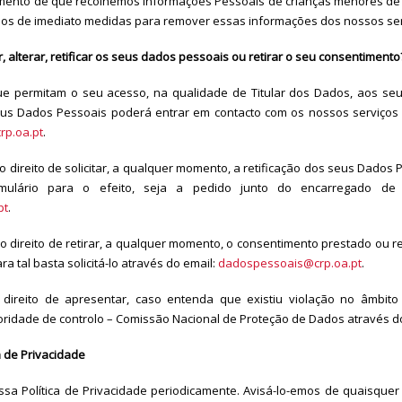
ento de que recolhemos Informações Pessoais de crianças menores de 
os de imediato medidas para remover essas informações dos nossos ser
alterar, retificar os seus dados pessoais ou retirar o seu consentimento
e permitam o seu acesso, na qualidade de Titular dos Dados, aos se
us Dados Pessoais poderá entrar em contacto com os nossos serviços
p.oa.pt
.
o direito de solicitar, a qualquer momento, a retificação dos seus Dados 
mulário para o efeito, seja a pedido junto do encarregado d
pt
.
 o direito de retirar, a qualquer momento, o consentimento prestado ou r
a tal basta solicitá-lo através do email:
dadospessoais@crp.oa.pt
.
direito de apresentar, caso entenda que existiu violação no âmbito
oridade de controlo – Comissão Nacional de Proteção de Dados através d
a de Privacidade
sa Política de Privacidade periodicamente. Avisá-lo-emos de quaisquer