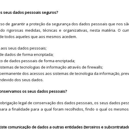
s seus dados pessoais seguros?
o de garantir a proteção da segurança dos dados pessoais que nos são 
o rigorosas medidas, técnicas e organizativas, nesta matéria. O cu
o de todos aqueles que aos mesmos acedem.
o aos seus dados pessoais;
de dados de forma encriptada;
 de dados pessoais de forma encriptada;
istemas de tecnologias de informação através de firewalls;
permanente dos acessos aos sistemas de tecnologia da informação, pre
indevido dos seus dados.
onservamos os seus dados pessoais?
obrigação legal de conservação dos dados pessoais, os seus dados pes
para a finalidade para a qual foram recolhidos, findo o qual os mesmo
xiste comunicação de dados a outras entidades (terceiros e subcontratad