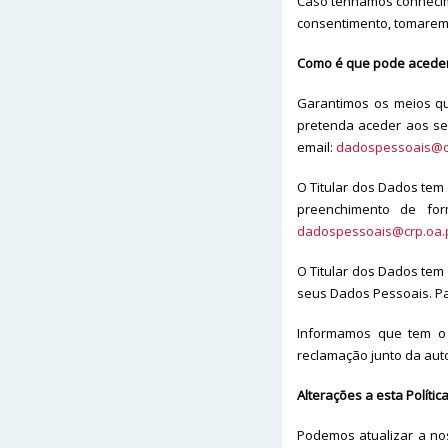
Caso tenhamos conhecim
consentimento, tomarem
Como é que pode aceder, 
Garantimos os meios qu
pretenda aceder aos se
email:
dadospessoais@cr
O Titular dos Dados tem 
preenchimento de for
dadospessoais@crp.oa.
O Titular dos Dados tem
seus Dados Pessoais. Par
Informamos que tem o 
reclamação junto da aut
Alterações a esta Polític
Podemos atualizar a nos