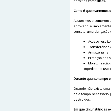
para fins estatísticos.
Como é que mantemos o
Assumimos o compromiss
aprovado e implementad
constitui uma obrigaçã
Acesso restrit
Transferência 
Armazenamento
Proteção dos s
Monitorização 
impedindo o uso 
Durante quanto tempo c
Quando não exista uma 
pelo tempo necessário 
destruídos.
Em que circunstâncias e