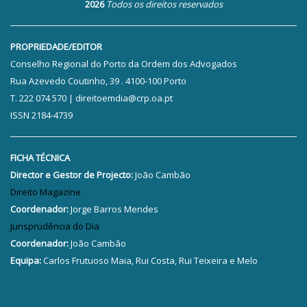
2026
Todos os direitos reservados
PROPRIEDADE/EDITOR
Conselho Regional do Porto da Ordem dos Advogados
Rua Azevedo Coutinho, 39 . 4100-100 Porto
T. 222 074 570 | direitoemdia@crp.oa.pt
ISSN 2184-4739
FICHA TÉCNICA
Director e Gestor de Projecto:
João Cambão
Direito Magazine
Coordenador:
Jorge Barros Mendes
Jurisprudência do Dia
Coordenador:
João Cambão
Equipa:
Carlos Frutuoso Maia, Rui Costa, Rui Teixeira e Melo