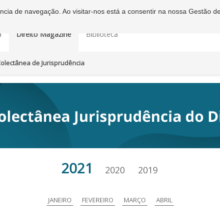
iência de navegação. Ao visitar-nos está a consentir na nossa Gestão d
a
Direito Magazine
Biblioteca
olectânea de Jurisprudência
2021
2020
2019
JANEIRO
FEVEREIRO
MARÇO
ABRIL