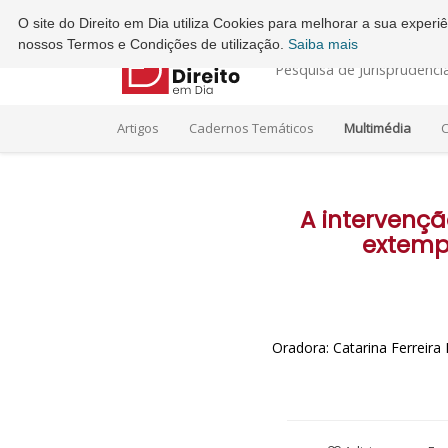
Ordem dos Advogados - Conselho Regional do Porto
O site do Direito em Dia utiliza Cookies para melhorar a sua exper
nossos Termos e Condições de utilização.
Saiba mais
Pesquisa de Jurisprudênci
Artigos
Cadernos Temáticos
Multimédia
C
A intervençã
extemp
Oradora: Catarina Ferreir