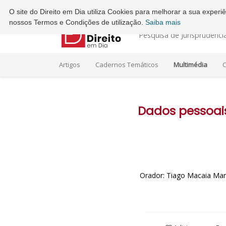
Ordem dos Advogados - Conselho Regional do Porto
O site do Direito em Dia utiliza Cookies para melhorar a sua exper
nossos Termos e Condições de utilização.
Saiba mais
Pesquisa de Jurisprudênci
Artigos
Cadernos Temáticos
Multimédia
C
Dados pessoais
Orador: Tiago Macaia Mar