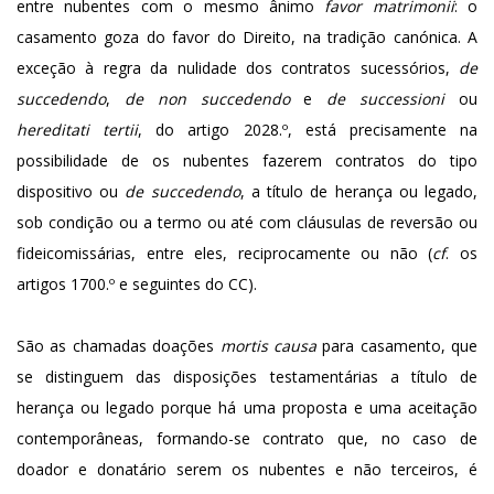
entre nubentes com o mesmo ânimo
favor matrimonii
: o
casamento goza do favor do Direito, na tradição canónica. A
exceção à regra da nulidade dos contratos sucessórios,
de
succedendo
,
de non succedendo
e
de successioni
ou
hereditati tertii
, do artigo 2028.º, está precisamente na
possibilidade de os nubentes fazerem contratos do tipo
dispositivo ou
de succedendo
, a título de herança ou legado,
sob condição ou a termo ou até com cláusulas de reversão ou
fideicomissárias, entre eles, reciprocamente ou não (
cf
. os
artigos 1700.º e seguintes do CC).
São as chamadas doações
mortis causa
para casamento, que
se distinguem das disposições testamentárias a título de
herança ou legado porque há uma proposta e uma aceitação
contemporâneas, formando-se contrato que, no caso de
doador e donatário serem os nubentes e não terceiros, é