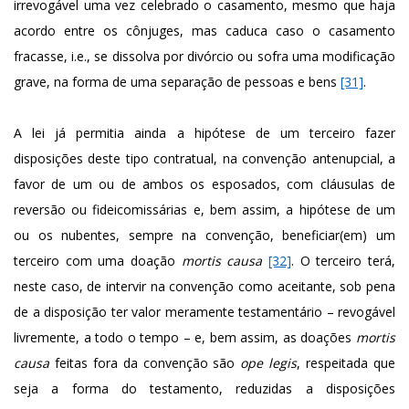
irrevogável uma vez celebrado o casamento, mesmo que haja
acordo entre os cônjuges, mas caduca caso o casamento
fracasse, i.e., se dissolva por divórcio ou sofra uma modificação
grave, na forma de uma separação de pessoas e bens
[31]
.
A lei já permitia ainda a hipótese de um terceiro fazer
disposições deste tipo contratual, na convenção antenupcial, a
favor de um ou de ambos os esposados, com cláusulas de
reversão ou fideicomissárias e, bem assim, a hipótese de um
ou os nubentes, sempre na convenção, beneficiar(em) um
terceiro com uma doação
mortis causa
[32]
. O terceiro terá,
neste caso, de intervir na convenção como aceitante, sob pena
de a disposição ter valor meramente testamentário – revogável
livremente, a todo o tempo – e, bem assim, as doações
mortis
causa
feitas fora da convenção são
ope legis
, respeitada que
seja a forma do testamento, reduzidas a disposições