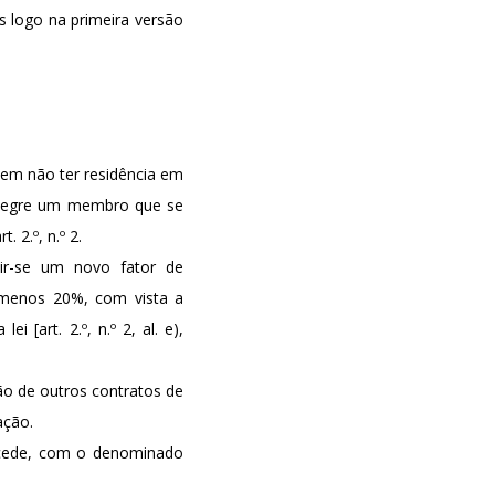
as logo na primeira versão
dem não ter residência em
integre um membro que se
 2.º, n.º 2.
uir-se um novo fator de
 menos 20%, com vista a
 [art. 2.º, n.º 2, al. e),
ão de outros contratos de
ação.
ucede, com o denominado