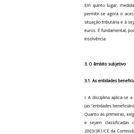
Em quinto lugar, medida
permitir-se agora o ace
situação tributária e à 
euros. É fundamental, po
insolvência.
3. O âmbito subjetivo
3.1. As entidades benefici
I. A disciplina aplica-se
(as “entidades beneficiárias”
Quanto às primeiras, exig
e sejam classificada
2003/361/CE da Comissão E