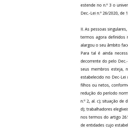
estende no n.º 3 o unive
Dec.-Lei n.º 26/2020, de 1
II. As pessoas singulare
termos agora definidos n
alargou o seu âmbito face
Para tal é ainda neces
decorrente do pelo Dec.
seus membros esteja, n
estabelecido no Dec-Lei n
filhos ou netos, conforme
redução do período norma
n.º 2, al. c); situação de
d); trabalhadores elegív
nos termos do artigo 26.º 
de entidades cujo estabe