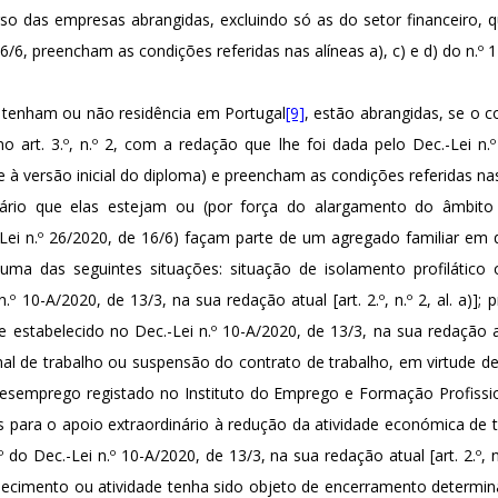
rso das empresas abrangidas, excluindo só as do setor financeiro, 
6/6, preencham as condições referidas nas alíneas a), c) e d) do n.º 1 
s, tenham ou não residência em Portugal
[9]
, estão abrangidas, se o c
o art. 3.º, n.º 2, com a redação que lhe foi dada pelo Dec.-Lei n.
 à versão inicial do diploma) e preencham as condições referidas nas a
sário que elas estejam ou (por força do alargamento do âmbito
-Lei n.º 26/2020, de 16/6) façam parte de um agregado familiar em
uma das seguintes situações: situação de isolamento profilático
.º 10-A/2020, de 13/3, na sua redação atual [art. 2.º, n.º 2, al. a)]; 
 estabelecido no Dec.-Lei n.º 10-A/2020, de 13/3, na sua redação atual 
l de trabalho ou suspensão do contrato de trabalho, em virtude de cr
 desemprego registado no Instituto do Emprego e Formação Profissional, 
eis para o apoio extraordinário à redução da atividade económica de 
do Dec.-Lei n.º 10-A/2020, de 13/3, na sua redação atual [art. 2.º, n.
lecimento ou atividade tenha sido objeto de encerramento determi