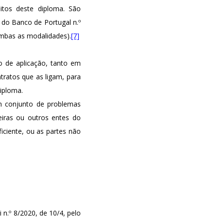
itos deste diploma. São
do Banco de Portugal n.º
bas as modalidades).
[7]
o de aplicação, tanto em
ntratos que as ligam, para
iploma.
m conjunto de problemas
ceiras ou outros entes do
iciente, ou as partes não
 n.º 8/2020, de 10/4, pelo