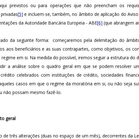
aqui previstos ou para operações que não preencham os requis
privadas
[5]
e incluem-se, também, no âmbito de aplicação do Aviso 
ientações da Autoridade Bancária Europeia - ABE
[6]
(que abrangem am
turado da seguinte forma: começaremos pela delimitação do âmbit
vos aos beneficiários e as suas contrapartes, como objetivos, os co
regime em si. Na medida do possível, iremos seguir a estrutura do d
cidir a análise sobre o quadro geral em que se podem resolver u
 crédito celebrados com instituições de crédito, sociedades finan
 aqueles casos em que o regime da moratória em si, ou não seja suf
 ou não possam mesmo fazê-lo.
to geral
eto de três alterações (duas no espaço de um mês), decorrentes da Lei