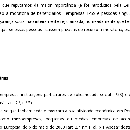
 que reputamos da maior importância (e foi introduzida pela Lei 
sso à moratória de beneficiários - empresas, IPSS e pessoas singu
segurança social não inteiramente regularizada, nomeadamente que te
rque se essas pessoas ficassem privadas do recurso à moratória, e
árias
 a empresas, instituições particulares de solidariedade social (IPSS) e
 - art. 2.º, n.º 5).
e-se que tenham sede e exerçam a sua atividade económica em Portugal
s como microempresas, pequenas ou médias empresas de ac
uropeia, de 6 de maio de 2003 [art. 2.º, n.º 1, al. b)]. Apesar desta