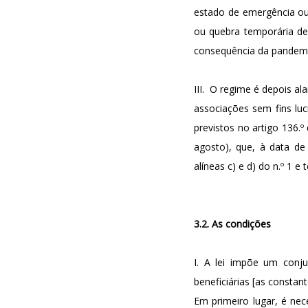
estado de emergência ou d
ou quebra temporária de
consequência da pandemia 
III. O regime é depois al
associações sem fins luc
previstos no artigo 136.
agosto), que, à data de
alíneas c) e d) do n.º 1 e
3.2. As condições
I. A lei impõe um conj
beneficiárias [as constantes 
Em primeiro lugar, é n