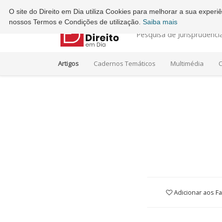
Ordem dos Advogados - Conselho Regional do Porto
O site do Direito em Dia utiliza Cookies para melhorar a sua exper
nossos Termos e Condições de utilização.
Saiba mais
Pesquisa de Jurisprudênci
Artigos
Cadernos Temáticos
Multimédia
C
Adicionar aos Fa