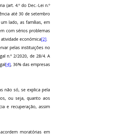
 (art. 4.º do Dec.-Lei n.º
gência até 30 de setembro
 um lado, as famílias, em
atem com sérios problemas
a atividade económica
[2]
.
ar pelas instituições no
al n.º 2/2020, de 28/4. A
gal
[4]
, 36% das empresas
s não só, se explica pela
os, ou seja, quanto aos
ncia e recuperação, assim
es acordem moratórias em