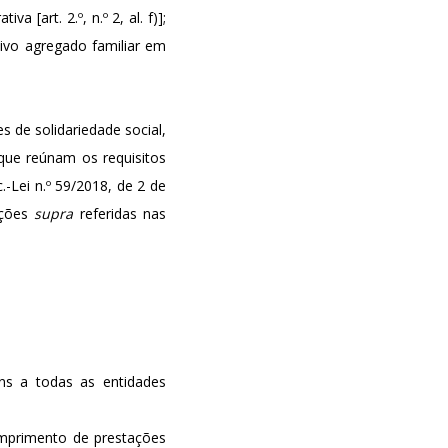
[art. 2.º, n.º 2, al. f)];
ivo agregado familiar em
s de solidariedade social,
 que reúnam os requisitos
-Lei n.º 59/2018, de 2 de
ições
supra
referidas nas
ns a todas as entidades
mprimento de prestações