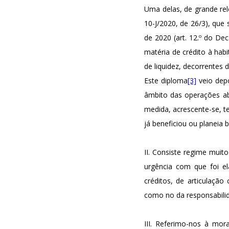
Uma delas, de grande rele
10-J/2020, de 26/3), que
de 2020 (art. 12.º do De
matéria de crédito à hab
de liquidez, decorrentes
Este diploma
[3]
veio depo
âmbito das operações abr
medida, acrescente-se, 
já beneficiou ou planeia 
II. Consiste regime muit
urgência com que foi e
créditos, de articulação
como no da responsabilid
III. Referimo-nos à mor