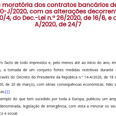
 moratória dos contratos bancários d
 10-J/2020, com as alterações decorrent
0/4, do Dec.-Lei n.º 26/2020, de 16/6, e d
A/2020, de 24/7
um facto de todo imprevisto e, pelo menos até ao início do ano, impr
a, a tomada de um conjunto fortes medidas restritivas durante
través do Decreto do Presidente da República n.º 14-A/2020, de 18
020, de 20 de março), com sérias consequências económicas. Não s
as.
[1]
 exemplo do que tem sucedido por toda a Europa, publicou um amp
denominada, legislação de emergência, com vista a minorar os seus
o e social.