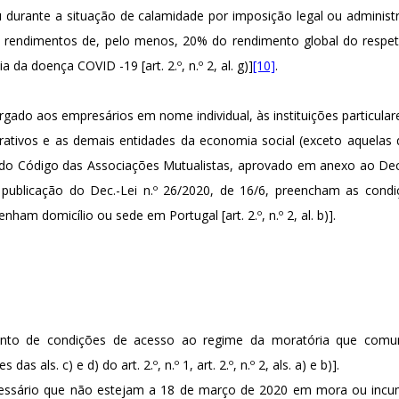
urante a situação de calamidade por imposição legal ou administrativa 
 rendimentos de, pelo menos, 20% do rendimento global do respet
da doença COVID -19 [art. 2.º, n.º 2, al. g)]
[10]
.
argado aos empresários em nome individual, às instituições particulare
rativos e as demais entidades da economia social (exceto aquelas
º do Código das Associações Mutualistas, aprovado em anexo ao Dec.
 publicação do Dec.-Lei n.º 26/2020, de 16/6, preencham as cond
 tenham domicílio ou
sede em Portugal [art. 2.º, n.º 2, al. b)].
unto de condições de acesso ao regime da moratória que comu
das als. c) e d) do art. 2.º, n.º 1, art. 2.º, n.º 2, als. a) e b)].
ecessário que não estejam a 18 de março de 2020 em mora ou incu