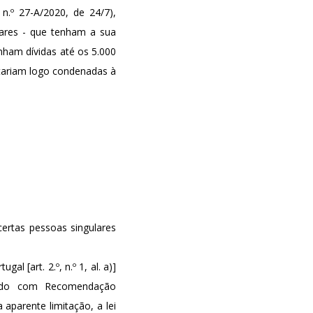
n.º 27-A/2020, de 24/7),
lares - que tenham a sua
nham dívidas até os 5.000
stariam logo condenadas à
 certas pessoas singulares
 [art. 2.º, n.º 1, al. a)]
ordo com Recomendação
 aparente limitação, a lei