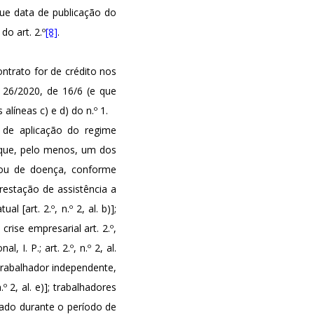
que data de publicação do
do art. 2.º
[8]
.
ontrato for de crédito nos
º 26/2020, de 16/6 (e que
líneas c) e d) do n.º 1.
 de aplicação do regime
 que, pelo menos, um dos
 ou de doença, conforme
prestação de assistência a
[art. 2.º, n.º 2, al. b)];
ise empresarial art. 2.º,
I. P.; art. 2.º, n.º 2, al.
trabalhador independente,
º 2, al. e)]; trabalhadores
nado durante o período de