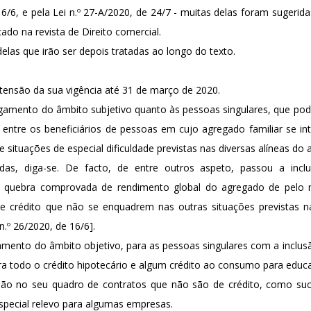
16/6, e pela Lei n.º 27-A/2020, de 24/7 - muitas delas foram sugerid
cado na revista de Direito comercial.
as que irão ser depois tratadas ao longo do texto.
extensão da sua vigência até 31 de março de 2020.
gamento do âmbito subjetivo quanto às pessoas singulares, que po
o entre os beneficiários de pessoas em cujo agregado familiar se 
ituações de especial dificuldade previstas nas diversas alíneas do art.
adas, diga-se. De facto, de entre outros aspeto, passou a incl
o à quebra comprovada de rendimento global do agregado de pelo
de crédito que não se enquadrem nas outras situações previstas na lei
n.º 26/2020, de 16/6].
gamento do âmbito objetivo, para as pessoas singulares com a inclus
a todo o crédito hipotecário e algum crédito ao consumo para educ
lusão no seu quadro de contratos que não são de crédito, como s
special relevo para algumas empresas.