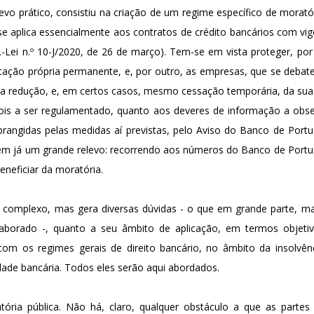
vo prático, consistiu na criação de um regime específico de moratória
 se aplica essencialmente aos contratos de crédito bancários com vi
c.-Lei n.º 10-J/2020, de 26 de março). Tem-se em vista proteger, por
itação própria permanente, e, por outro, as empresas, que se deb
 da redução, e, em certos casos, mesmo cessação temporária, da su
is a ser regulamentado, quanto aos deveres de informação a observ
angidas pelas medidas aí previstas, pelo Aviso do Banco de Portug
tem já um grande relevo: recorrendo aos números do Banco de Portu
beneficiar da moratória.
o complexo, mas gera diversas dúvidas - o que em grande parte, ma
laborado -, quanto a seu âmbito de aplicação, em termos objetiv
 com os regimes gerais de direito bancário, no âmbito da insolvê
ade bancária. Todos eles serão aqui abordados.
atória pública. Não há, claro, qualquer obstáculo a que as part