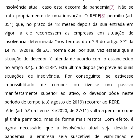
insolvência atual, caso esta decorra da pandemia
[7]
. Não se
trata propriamente de uma inovação. O RERE
[8]
permitiu (art.
35.º) que, no prazo de 18 meses depois da sua entrada em
vigor, a ele recorressem as empresas em situação de
insolvência determinada “nos termos do n.º 3 do artigo 3.º” da
Lei n.º 8/2018, de 2/3, norma que, por sua, vez estatui que a
situação do devedor “é aferida de acordo com o estabelecido
no artigo 3.º (…) do CIRE”. Esta última disposição prevê as duas
situações de insolvência. Por conseguinte, se estivesse
impossibilitado de cumprir ou tivesse um passivo
manifestamente superior ao ativo, o devedor pôde neste
período de tempo (até agosto de 2019) recorrer ao RERE.
A lei (art. 5.º da Lei n.º 75/2020, de 27/11) volta a permitir o que
já tinha permitido, mas de forma mais restrita. Com efeito, é
agora necessário que a insolvência atual seja devida à
pandemia, a empresa seja suscetível de viabilização e