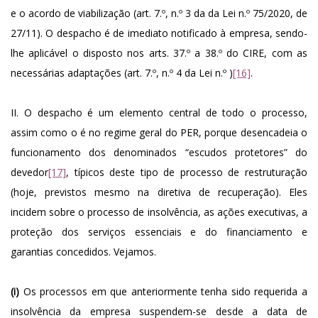
e o acordo de viabilização (art. 7.º, n.º 3 da da Lei n.º 75/2020, de
27/11). O despacho é de imediato notificado à empresa, sendo-
lhe aplicável o disposto nos arts. 37.º a 38.º do CIRE, com as
necessárias adaptações (art. 7.º, n.º 4 da Lei n.º )
[16]
.
II. O despacho é um elemento central de todo o processo,
assim como o é no regime geral do PER, porque desencadeia o
funcionamento dos denominados “escudos protetores” do
devedor
[17]
, típicos deste tipo de processo de restruturação
(hoje, previstos mesmo na diretiva de recuperação). Eles
incidem sobre o processo de insolvência, as ações executivas, a
proteção dos serviços essenciais e do financiamento e
garantias concedidos. Vejamos.
(i)
Os processos em que anteriormente tenha sido requerida a
insolvência da empresa suspendem-se desde a data de