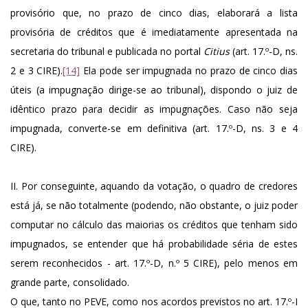
provisório que, no prazo de cinco dias, elaborará a lista
provisória de créditos que é imediatamente apresentada na
secretaria do tribunal e publicada no portal
Citius
(art. 17.º-D, ns.
2 e 3 CIRE).
[14]
Ela pode ser impugnada no prazo de cinco dias
úteis (a impugnação dirige-se ao tribunal), dispondo o juiz de
idêntico prazo para decidir as impugnações. Caso não seja
impugnada, converte-se em definitiva (art. 17.º-D, ns. 3 e 4
CIRE).
II. Por conseguinte, aquando da votação, o quadro de credores
está já, se não totalmente (podendo, não obstante, o juiz poder
computar no cálculo das maiorias os créditos que tenham sido
impugnados, se entender que há probabilidade séria de estes
serem reconhecidos - art. 17.º-D, n.º 5 CIRE), pelo menos em
grande parte, consolidado.
O que, tanto no PEVE, como nos acordos previstos no art. 17.º-I