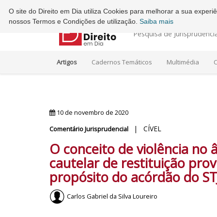
Ordem dos Advogados - Conselho Regional do Porto
O site do Direito em Dia utiliza Cookies para melhorar a sua exper
nossos Termos e Condições de utilização.
Saiba mais
Pesquisa de Jurisprudênci
Artigos
Cadernos Temáticos
Multimédia
C
10 de novembro de 2020
| CÍVEL
Comentário Jurisprudencial
O conceito de violência no
cautelar de restituição prov
propósito do acórdão do ST
Carlos Gabriel da Silva Loureiro