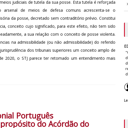
eios judiciais de tutela da sua posse. Esta tutela é reforçada
ao arsenal de meios de defesa comuns acrescenta-se o
sória da posse, decretado sem contraditório prévio. Constitui
ia, conceito cujo significado, para este efeito, não tem sido
omeadamente, a sua relação com o conceito de posse violenta.
ncias na admissibilidade (ou não admissibilidade) do referido
E
urisprudência dos tribunais superiores um conceito amplo de
"
d
 de 2020, o STJ parece ter retomado um entendimento mais
d
r
d
Le
onial Português
propósito do Acórdão do